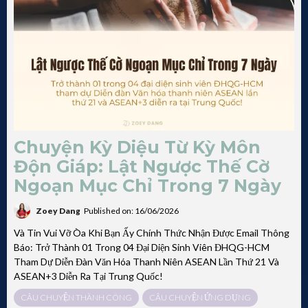
Chuyện Kỳ Diệu Từ Kỳ Môn
Độn Giáp: Lật Ngược Thế Cờ
Ngoạn Mục Chỉ Trong 7 Ngày
Zoey Dang
Published on: 16/06/2026
Và Tin Vui Vỡ Òa Khi Bạn Ấy Chính Thức Nhận Được Email Thông
Báo: Trở Thành 01 Trong 04 Đại Diện Sinh Viên ĐHQG-HCM
Tham Dự Diễn Đàn Văn Hóa Thanh Niên ASEAN Lần Thứ 21 Và
ASEAN+3 Diễn Ra Tại Trung Quốc!
CÂU CHUYỆN THÀNH CÔNG
CÂU CHUYỆN ỨNG DỤNG