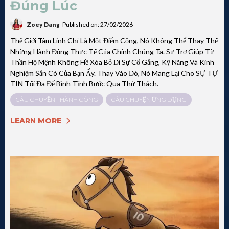
Đúng Lúc
Zoey Dang
Published on: 27/02/2026
Thế Giới Tâm Linh Chỉ Là Một Điểm Cộng, Nó Không Thể Thay Thế
Những Hành Động Thực Tế Của Chính Chúng Ta. Sự Trợ Giúp Từ
Thần Hộ Mệnh Không Hề Xóa Bỏ Đi Sự Cố Gắng, Kỹ Năng Và Kinh
Nghiệm Sẵn Có Của Bạn Ấy. Thay Vào Đó, Nó Mang Lại Cho SỰ TỰ
TIN Tối Đa Để Bình Tĩnh Bước Qua Thử Thách.
CÂU CHUYỆN THÀNH CÔNG
CÂU CHUYỆN ỨNG DỤNG
LEARN MORE