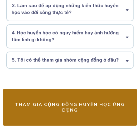
nhân hòa
3. Làm sao để áp dụng những kiến thức huyền
sống
học vào đời sống thực tế?
tỉnh thức, chủ động và thuận với quy luật tự nhiên
4.
Học huyền học có nguy hiểm hay ảnh hưởng
tâm linh gì không?
ứng dụng để sống tốt hơn
mỗi ngày.
một hệ thống tri thức về quy luật tự nhiên và con người.
5. Tôi có thể tham gia nhóm cộng đồng ở đâu?
an toàn, lành mạnh và giúp bạn phát
không gian học tập và chia sẻ Huyền Học hoàn
triển nhận thức sâu sắc hơn về bản thân.
toàn miễn phí
Facebook:
https://www.facebook.com/share/g/16uvfGqz1g/
→
THAM GIA CỘNG ĐỒNG HUYỀN HỌC ỨNG
DỤNG
Zalo:
https://zalo.me/g/lhxiqr222
→
tài liệu tặng, buổi chia sẻ và
các chương trình sắp tới.