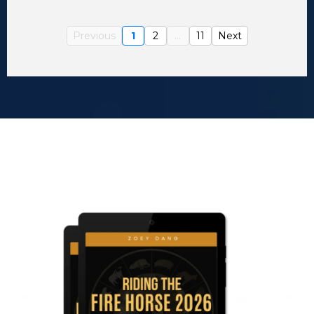
Previous
1
2
...
11
Next