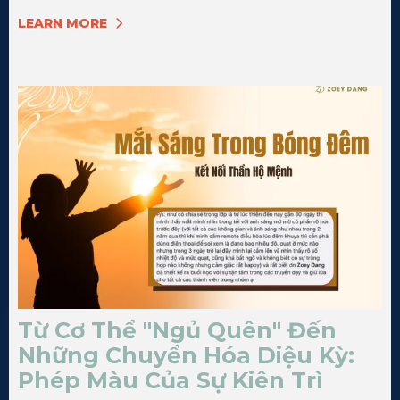
LEARN MORE
Từ Cơ Thể "Ngủ Quên" Đến
Những Chuyển Hóa Diệu Kỳ:
Phép Màu Của Sự Kiên Trì