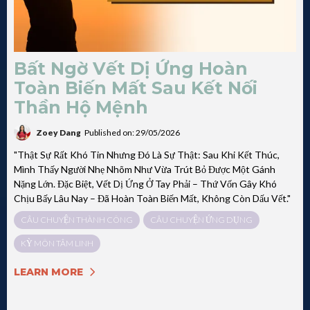
Bất Ngờ Vết Dị Ứng Hoàn
Toàn Biến Mất Sau Kết Nối
Thần Hộ Mệnh
Zoey Dang
Published on: 29/05/2026
"Thật Sự Rất Khó Tin Nhưng Đó Là Sự Thật: Sau Khi Kết Thúc,
Mình Thấy Người Nhẹ Nhõm Như Vừa Trút Bỏ Được Một Gánh
Nặng Lớn. Đặc Biệt, Vết Dị Ứng Ở Tay Phải – Thứ Vốn Gây Khó
Chịu Bấy Lâu Nay – Đã Hoàn Toàn Biến Mất, Không Còn Dấu Vết."
CÂU CHUYỆN THÀNH CÔNG
CÂU CHUYỆN ỨNG DỤNG
KỲ MÔN TÂM LINH
LEARN MORE