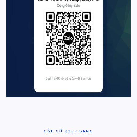
GẶP GỠ ZOEY DANG