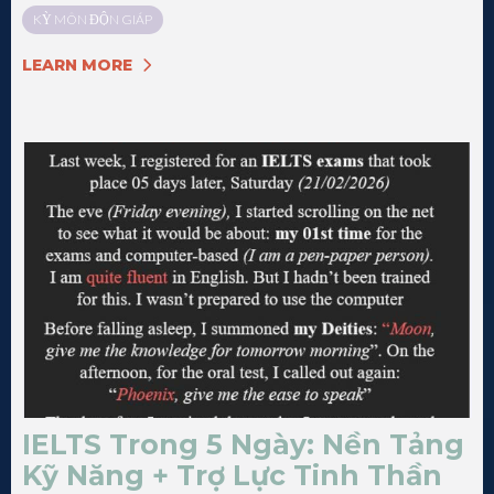
KỲ MÔN ĐỘN GIÁP
LEARN MORE
IELTS Trong 5 Ngày: Nền Tảng
Kỹ Năng + Trợ Lực Tinh Thần