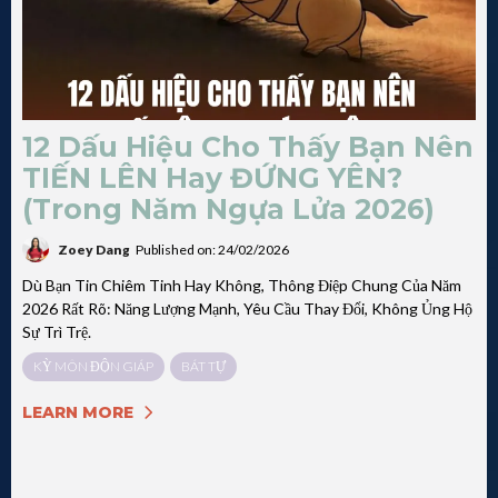
12 Dấu Hiệu Cho Thấy Bạn Nên
TIẾN LÊN Hay ĐỨNG YÊN?
(Trong Năm Ngựa Lửa 2026)
Zoey Dang
Published on: 24/02/2026
Dù Bạn Tin Chiêm Tinh Hay Không, Thông Điệp Chung Của Năm
2026 Rất Rõ: Năng Lượng Mạnh, Yêu Cầu Thay Đổi, Không Ủng Hộ
Sự Trì Trệ.
KỲ MÔN ĐỘN GIÁP
BÁT TỰ
LEARN MORE