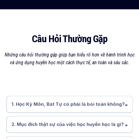
Câu Hỏi Thường Gặp
Những câu hỏi thường gặp giúp bạn hiểu rõ hơn về hành trình học
và ứng dụng huyền học một cách thực tế, an toàn và sâu sắc.
1.
Học Kỳ Môn, Bát Tự có phải là bói toán không?
2.
Mục đích thật sự của việc học huyền học là gì?
hiểu mình, hiểu
thời vận và ra quyết định đúng lúc, đúng cách.
nhìn rõ mối liên kết giữa thiên thời – địa lợi –