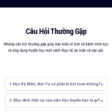
Câu Hỏi Thường Gặp
Những câu hỏi thường gặp giúp bạn hiểu rõ hơn về hành trình học
và ứng dụng huyền học một cách thực tế, an toàn và sâu sắc.
1.
Học Kỳ Môn, Bát Tự có phải là bói toán không?
2.
Mục đích thật sự của việc học huyền học là gì?
hiểu mình, hiểu
thời vận và ra quyết định đúng lúc, đúng cách.
nhìn rõ mối liên kết giữa thiên thời – địa lợi –