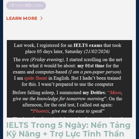
KỲ MÔN ĐỘN GIÁP
LEARN MORE
IELTS Trong 5 Ngày: Nền Tảng
Kỹ Năng + Trợ Lực Tinh Thần