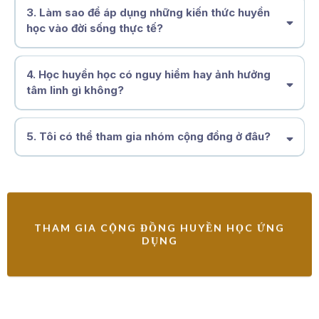
nhân hòa
3. Làm sao để áp dụng những kiến thức huyền
sống
học vào đời sống thực tế?
tỉnh thức, chủ động và thuận với quy luật tự nhiên
4.
Học huyền học có nguy hiểm hay ảnh hưởng
tâm linh gì không?
ứng dụng để sống tốt hơn
mỗi ngày.
một hệ thống tri thức về quy luật tự nhiên và con người.
5. Tôi có thể tham gia nhóm cộng đồng ở đâu?
an toàn, lành mạnh và giúp bạn phát
không gian học tập và chia sẻ Huyền Học hoàn
triển nhận thức sâu sắc hơn về bản thân.
toàn miễn phí
Facebook:
https://www.facebook.com/share/g/16uvfGqz1g/
→
THAM GIA CỘNG ĐỒNG HUYỀN HỌC ỨNG
DỤNG
Zalo:
https://zalo.me/g/lhxiqr222
→
tài liệu tặng, buổi chia sẻ và
các chương trình sắp tới.