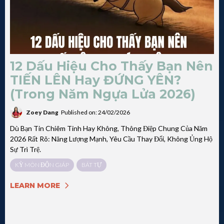
12 Dấu Hiệu Cho Thấy Bạn Nên
TIẾN LÊN Hay ĐỨNG YÊN?
(Trong Năm Ngựa Lửa 2026)
Zoey Dang
Published on: 24/02/2026
Dù Bạn Tin Chiêm Tinh Hay Không, Thông Điệp Chung Của Năm
2026 Rất Rõ: Năng Lượng Mạnh, Yêu Cầu Thay Đổi, Không Ủng Hộ
Sự Trì Trệ.
KỲ MÔN ĐỘN GIÁP
BÁT TỰ
LEARN MORE