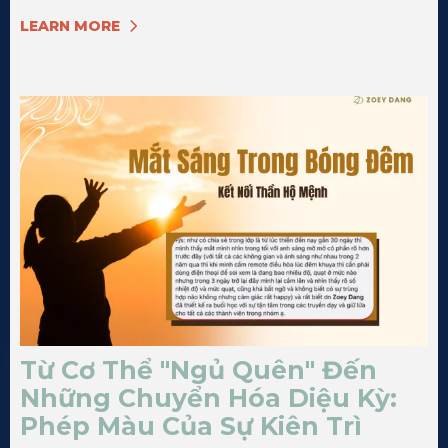
LEARN MORE
Từ Cơ Thể "Ngủ Quên" Đến
Những Chuyển Hóa Diệu Kỳ:
Phép Màu Của Sự Kiên Trì