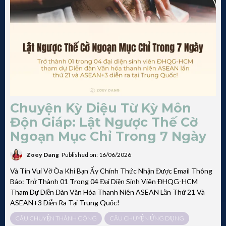
Chuyện Kỳ Diệu Từ Kỳ Môn
Độn Giáp: Lật Ngược Thế Cờ
Ngoạn Mục Chỉ Trong 7 Ngày
Zoey Dang
Published on: 16/06/2026
Và Tin Vui Vỡ Òa Khi Bạn Ấy Chính Thức Nhận Được Email Thông
Báo: Trở Thành 01 Trong 04 Đại Diện Sinh Viên ĐHQG-HCM
Tham Dự Diễn Đàn Văn Hóa Thanh Niên ASEAN Lần Thứ 21 Và
ASEAN+3 Diễn Ra Tại Trung Quốc!
CÂU CHUYỆN THÀNH CÔNG
CÂU CHUYỆN ỨNG DỤNG