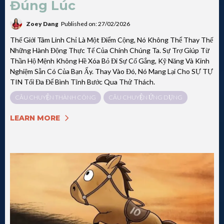
Đúng Lúc
Zoey Dang
Published on: 27/02/2026
Thế Giới Tâm Linh Chỉ Là Một Điểm Cộng, Nó Không Thể Thay Thế
Những Hành Động Thực Tế Của Chính Chúng Ta. Sự Trợ Giúp Từ
Thần Hộ Mệnh Không Hề Xóa Bỏ Đi Sự Cố Gắng, Kỹ Năng Và Kinh
Nghiệm Sẵn Có Của Bạn Ấy. Thay Vào Đó, Nó Mang Lại Cho SỰ TỰ
TIN Tối Đa Để Bình Tĩnh Bước Qua Thử Thách.
CÂU CHUYỆN THÀNH CÔNG
CÂU CHUYỆN ỨNG DỤNG
LEARN MORE