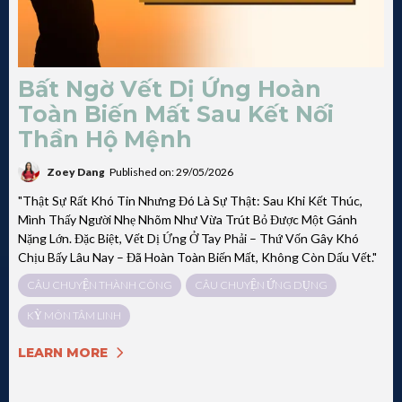
Bất Ngờ Vết Dị Ứng Hoàn
Toàn Biến Mất Sau Kết Nối
Thần Hộ Mệnh
Zoey Dang
Published on: 29/05/2026
"Thật Sự Rất Khó Tin Nhưng Đó Là Sự Thật: Sau Khi Kết Thúc,
Mình Thấy Người Nhẹ Nhõm Như Vừa Trút Bỏ Được Một Gánh
Nặng Lớn. Đặc Biệt, Vết Dị Ứng Ở Tay Phải – Thứ Vốn Gây Khó
Chịu Bấy Lâu Nay – Đã Hoàn Toàn Biến Mất, Không Còn Dấu Vết."
CÂU CHUYỆN THÀNH CÔNG
CÂU CHUYỆN ỨNG DỤNG
KỲ MÔN TÂM LINH
LEARN MORE