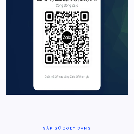
GẶP GỠ ZOEY DANG